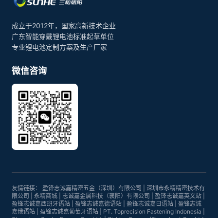
成立于2012年，国家高新技术企业
广东智能穿戴锂电池标准起草单位
专业锂电池定制方案及生产厂家
微信咨询
友情链接：
盈锋志诚嘉精密五金（深圳）有限公司
|
深圳市永精精密技术有
限公司
|
永精商城
|
志诚嘉金属科技（襄阳）有限公司
|
盈锋志诚嘉英文站
|
盈锋志诚嘉西班牙语站
|
盈锋志诚嘉德语站
|
盈锋志诚嘉日语站
|
盈锋志诚
嘉俄语站
|
盈锋志诚嘉葡萄牙语站
|
PT. Toprecision Fastening Indonesia
|