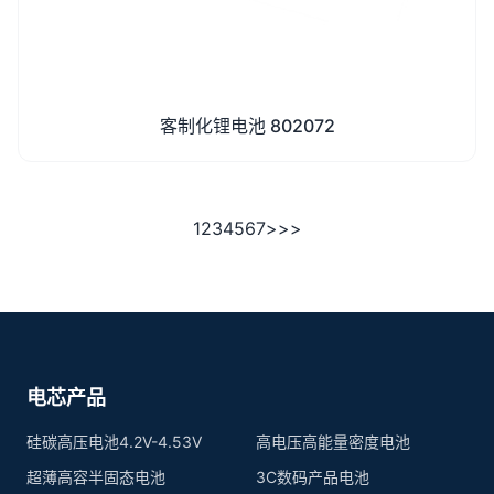
客制化锂电池 802072
1
2
3
4
5
6
7
>
>>
电芯产品
硅碳高压电池4.2V-4.53V
高电压高能量密度电池
超薄高容半固态电池
3C数码产品电池