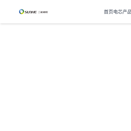
首页
电芯产
产品中心
专注锂电池研发、设计、生产与销售，为全球