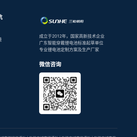
航
成立于2012年，国家高新技术企业
量
广东智能穿戴锂电池标准起草单位
专业锂电池定制方案及生产厂家
微信咨询