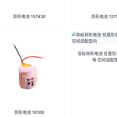
异形电池 157430
异形电池 127
非标异形电池 任意
电 空间适配
异形电池 10100