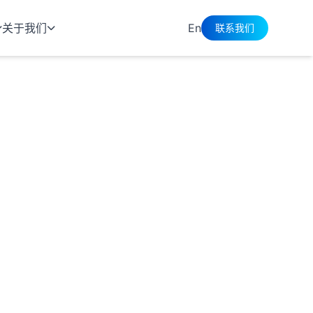
关于我们
En
联系我们