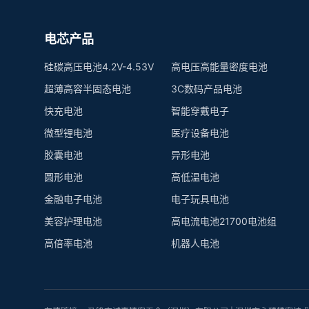
电芯产品
硅碳高压电池4.2V-4.53V
高电压高能量密度电池
超薄高容半固态电池
3C数码产品电池
快充电池
智能穿戴电子
微型锂电池
医疗设备电池
胶囊电池
异形电池
圆形电池
高低温电池
金融电子电池
电子玩具电池
美容护理电池
高电流电池21700电池组
高倍率电池
机器人电池