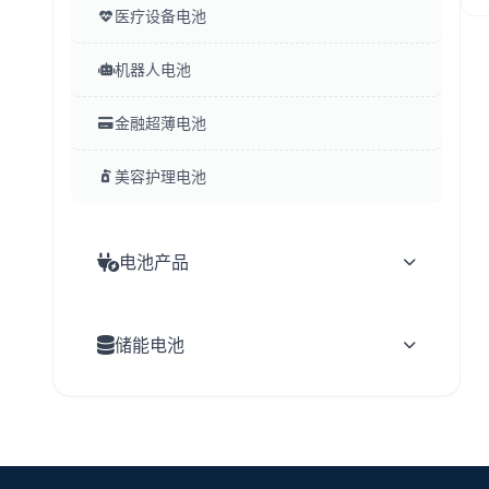
医疗设备电池
机器人电池
金融超薄电池
美容护理电池
电池产品
储能电池