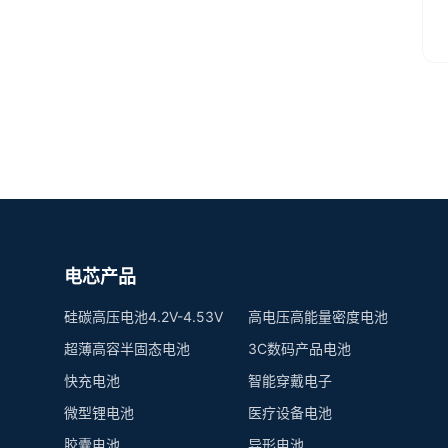
电芯产品
硅碳高压电池4.2V-4.53V
高电压高能量密度电池
超薄高容半固态电池
3C数码产品电池
快充电池
智能穿戴电子
微型锂电池
医疗设备电池
胶囊电池
异形电池