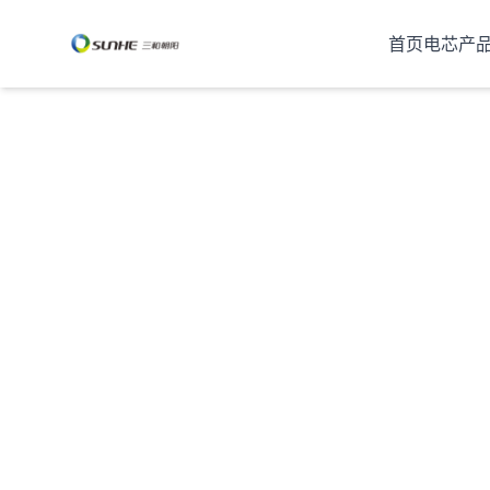
首页
电芯产
产品中心
专注锂电池研发、设计、生产与销售，为全球