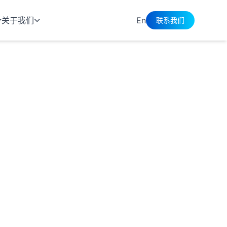
关于我们
En
联系我们