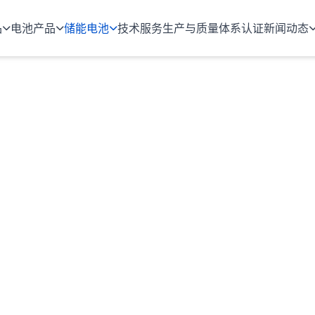
品
电池产品
储能电池
技术服务
生产与质量
体系认证
新闻动态
客户提供一站式电源解决方案