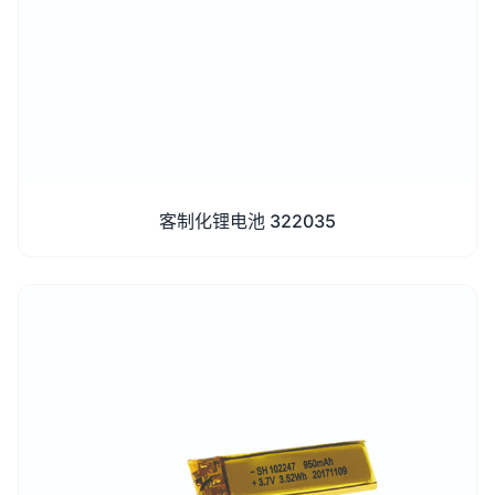
客制化锂电池 322035