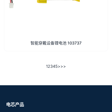
智能穿戴设备锂电池 103737
1
2
3
4
5
>
>>
电芯产品