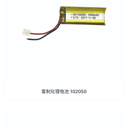
客制化锂电池 102050