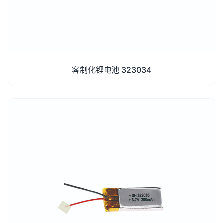
客制化锂电池 323034