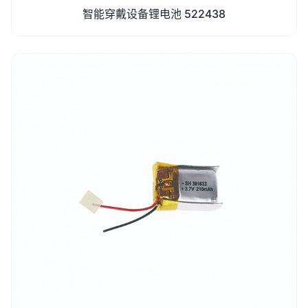
智能穿戴设备锂电池 522438