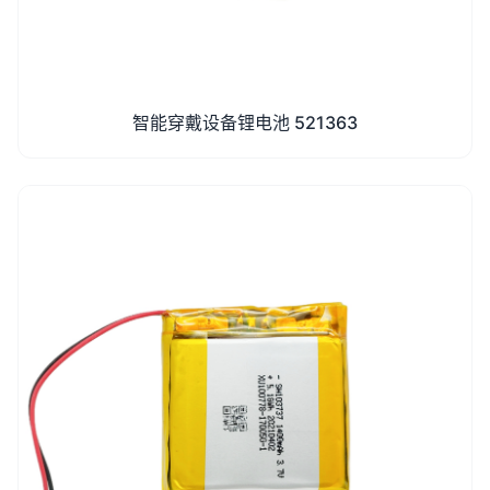
智能穿戴设备锂电池 521363