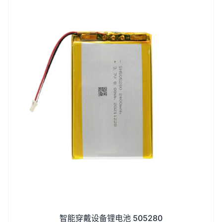
智能穿戴设备锂电池 505280