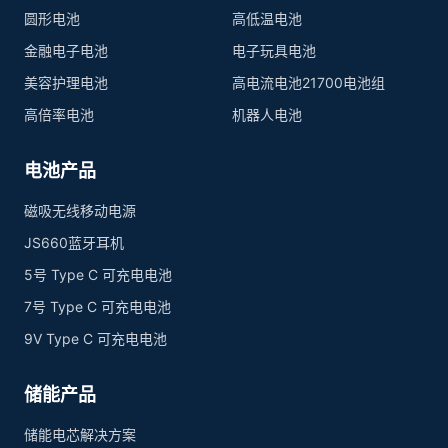
圆形电池
高低温电池
金融电子电池
电子玩具电池
美容护理电池
高电流电池21700电池组
高倍率电池
机器人电池
电池产品
磁吸无线移动电源
JS660蓝牙耳机
5号 Type C 可充电电池
7号 Type C 可充电电池
9V Type C 可充电电池
储能产品
储能电芯解决方案