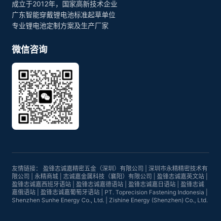
成立于2012年，国家高新技术企业
广东智能穿戴锂电池标准起草单位
专业锂电池定制方案及生产厂家
微信咨询
友情链接：
盈锋志诚嘉精密五金（深圳）有限公司
|
深圳市永精精密技术有
限公司
|
永精商城
|
志诚嘉金属科技（襄阳）有限公司
|
盈锋志诚嘉英文站
|
盈锋志诚嘉西班牙语站
|
盈锋志诚嘉德语站
|
盈锋志诚嘉日语站
|
盈锋志诚
嘉俄语站
|
盈锋志诚嘉葡萄牙语站
|
PT. Toprecision Fastening Indonesia
|
Shenzhen Sunhe Energy Co., Ltd.
|
Zishine Energy (Shenzhen) Co., Ltd.