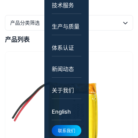
技术服务
产品分类筛选
生产与质量
产品列表
体系认证
新闻动态
关于我们
English
联系我们