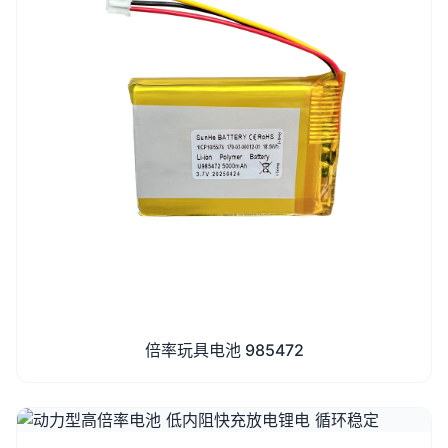
倍率玩具电池 985472