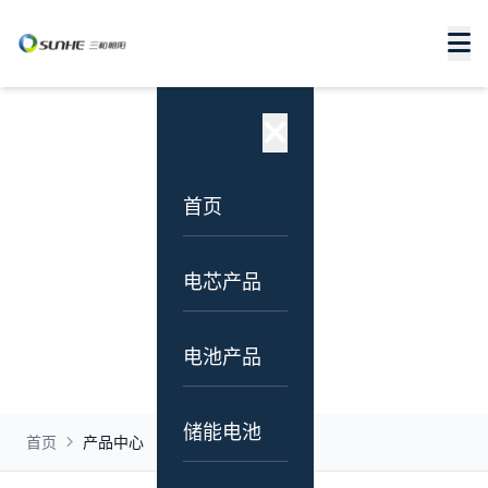
产品中心
专注锂电池研发、设计、生产与销售，为全球客户
提供一站式电源解决方案
首页
电芯产品
电池产品
储能电池
首页
产品中心