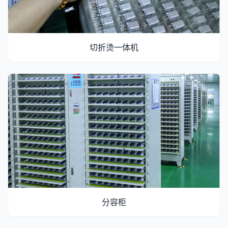
切折烫一体机
分容柜