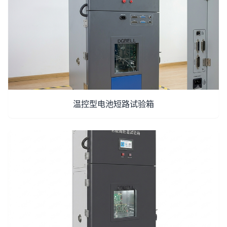
温控型电池短路试验箱