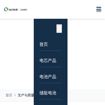
生产与质量
全制程严控品质，自动化产线+全套质检设备双重
保障
首页
电芯产品
电池产品
储能电池
首页
生产与质量