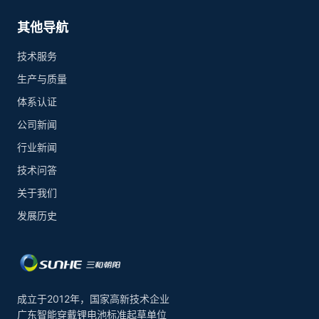
其他导航
技术服务
生产与质量
体系认证
公司新闻
行业新闻
技术问答
关于我们
发展历史
成立于2012年，国家高新技术企业
广东智能穿戴锂电池标准起草单位