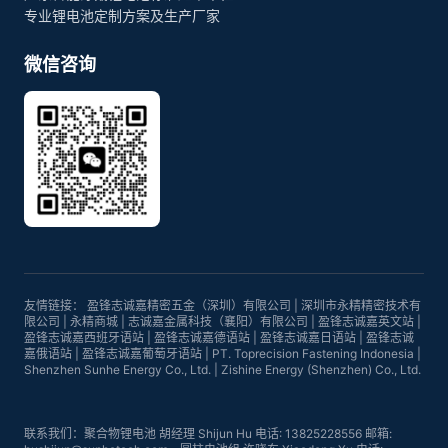
专业锂电池定制方案及生产厂家
微信咨询
友情链接：
盈锋志诚嘉精密五金（深圳）有限公司
|
深圳市永精精密技术有
限公司
|
永精商城
|
志诚嘉金属科技（襄阳）有限公司
|
盈锋志诚嘉英文站
|
盈锋志诚嘉西班牙语站
|
盈锋志诚嘉德语站
|
盈锋志诚嘉日语站
|
盈锋志诚
嘉俄语站
|
盈锋志诚嘉葡萄牙语站
|
PT. Toprecision Fastening Indonesia
|
Shenzhen Sunhe Energy Co., Ltd.
|
Zishine Energy (Shenzhen) Co., Ltd.
联系我们：聚合物锂电池 胡经理 Shijun Hu 电话: 13825228556 邮箱: