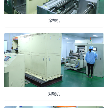
涂布机
对辊机