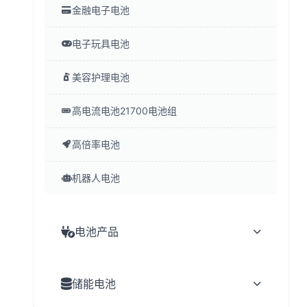
金融电子电池
电子玩具电池
美容护理电池
高电流电池21700电池组
高倍率电池
机器人电池
电池产品
储能电池