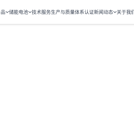
产品
储能电池
技术服务
生产与质量
体系认证
新闻动态
关于我
客户提供一站式电源解决方案