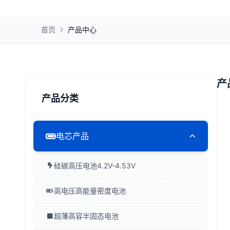
首页
产品中心
产
产品分类
电芯产品
硅碳高压电池4.2V-4.53V
高电压高能量密度电池
超薄高容半固态电池